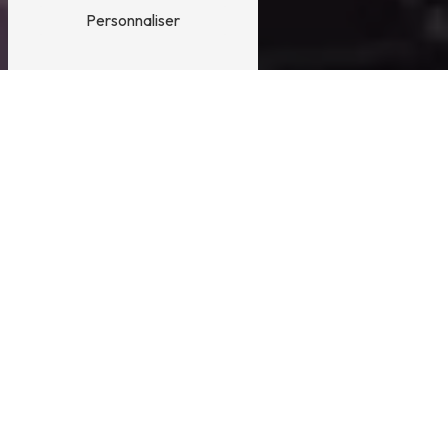
Personnaliser
Auberge gastronomique près
de Cambremer
Auberge gastronomique à Cambremer :
Découvrez l'Auberge de l'Abbaye